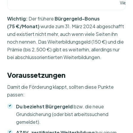
Weite
Wichtig:
Der frühere
Bürgergeld-Bonus
(75 €/Monat)
wurde zum 31. März 2024 abgeschafft
und existiert nicht mehr, auch wenn viele Seiten ihn
noch nennen. Das Weiterbildungsgeld (150 €) und die
Prämie (bis 2.500 €) gibt es weiterhin, allerdings nur
bei abschlussorientierten Weiterbildungen.
Voraussetzungen
Damit die Förderung klappt, sollten diese Punkte
passen:
Du beziehst Bürgergeld
bzw. die neue
Grundsicherung (oder bist arbeitssuchend
gemeldet).
AZAV-zertifizierte Weiterbildung
bei einem