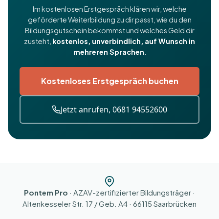
Im kostenlosen Erstgespräch klären wir, welche
geförderte Weiterbildung zu dir passt, wie du den
Bildungsgutschein bekommst und welches Geld dir
zusteht,
kostenlos, unverbindlich, auf Wunsch in
mehreren Sprachen
.
Kostenloses Erstgespräch buchen
Jetzt anrufen, 0681 94552600
Pontem Pro
· AZAV-zertifizierter Bildungsträger ·
Altenkesseler Str. 17 / Geb. A4 · 66115 Saarbrücken