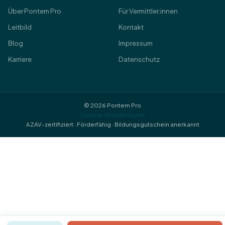
Über Pontem Pro
Für Vermittler:innen
Leitbild
Kontakt
Blog
Impressum
Karriere
Datenschutz
© 2026 Pontem Pro
Cookie-Einstellungen
AZAV-zertifiziert · Förderfähig · Bildungsgutschein anerkannt