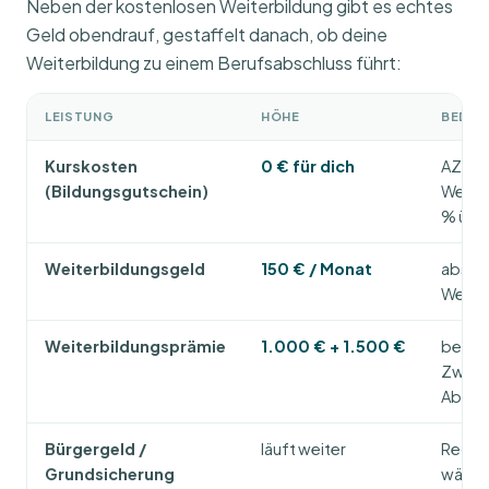
Neben der kostenlosen Weiterbildung gibt es echtes
Geld obendrauf, gestaffelt danach, ob deine
Weiterbildung zu einem Berufsabschluss führt:
LEISTUNG
HÖHE
BEDIN
Kurskosten
0 € für dich
AZAV-
(Bildungsgutschein)
Weiter
% üb
Weiterbildungsgeld
150 € / Monat
abschl
Weite
Weiterbildungsprämie
1.000 € + 1.500 €
besta
Zwisc
Absch
Bürgergeld /
läuft weiter
Regel
Grundsicherung
währe